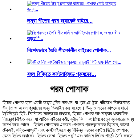
লম্বা শীতের গরম জ্যাকেট বাইরে...
বিশেষভাবে তৈরি শীতকালীন বাইরের পোশাক...
বহুল বিক্রিত কাস্টমাইজড পুরুষদের...
গরম পোশাক
হিটেড পোশাক হলো একটি অত্যাধুনিক সমাধান, যা প্রচণ্ড ঠান্ডা পরিবেশে নির্ভরযোগ্য
উষ্ণতা ও আরাম প্রদানের জন্য ডিজাইন করা হয়েছে। উন্নত মানের কাপড়ের সাথে
ইন্টেলিজেন্ট হিটিং সিস্টেমের সমন্বয়ের মাধ্যমে, হিটেড পোশাক তাপমাত্রার ধারাবাহিক
নিয়ন্ত্রণ নিশ্চিত করে, যা এটিকে বাইরের কর্মী, ক্রীড়াবিদ এবং শিল্পক্ষেত্রে ব্যবহারের জন্য
আদর্শ করে তোলে। হিটেড পোশাকের একজন পেশাদার প্রস্তুতকারক হিসেবে, আমরা
টেকসই, শক্তি-সাশ্রয়ী এবং কাস্টমাইজযোগ্য বিভিন্ন ধরনের কাস্টম হিটেড পোশাক,
যেমন হিটেড জ্যাকেট, হিটেড ভেস্ট, হিটেড প্যান্ট এবং কাস্টম হিটেড গার্মেন্ট তৈরি করতে