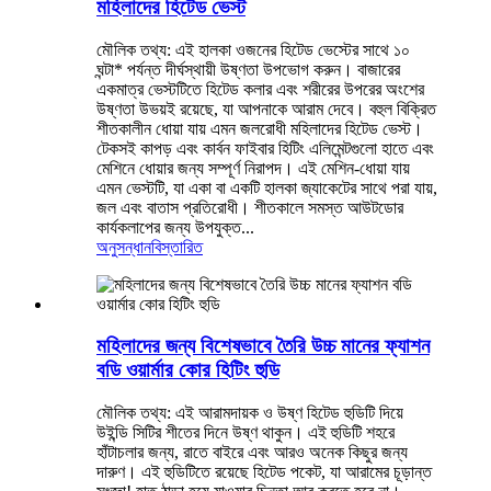
মহিলাদের হিটেড ভেস্ট
মৌলিক তথ্য: এই হালকা ওজনের হিটেড ভেস্টের সাথে ১০
ঘন্টা* পর্যন্ত দীর্ঘস্থায়ী উষ্ণতা উপভোগ করুন। বাজারের
একমাত্র ভেস্টটিতে হিটেড কলার এবং শরীরের উপরের অংশের
উষ্ণতা উভয়ই রয়েছে, যা আপনাকে আরাম দেবে। বহুল বিক্রিত
শীতকালীন ধোয়া যায় এমন জলরোধী মহিলাদের হিটেড ভেস্ট।
টেকসই কাপড় এবং কার্বন ফাইবার হিটিং এলিমেন্টগুলো হাতে এবং
মেশিনে ধোয়ার জন্য সম্পূর্ণ নিরাপদ। এই মেশিন-ধোয়া যায়
এমন ভেস্টটি, যা একা বা একটি হালকা জ্যাকেটের সাথে পরা যায়,
জল এবং বাতাস প্রতিরোধী। শীতকালে সমস্ত আউটডোর
কার্যকলাপের জন্য উপযুক্ত...
অনুসন্ধান
বিস্তারিত
মহিলাদের জন্য বিশেষভাবে তৈরি উচ্চ মানের ফ্যাশন
বডি ওয়ার্মার কোর হিটিং হুডি
মৌলিক তথ্য: এই আরামদায়ক ও উষ্ণ হিটেড হুডিটি দিয়ে
উইন্ডি সিটির শীতের দিনে উষ্ণ থাকুন। এই হুডিটি শহরে
হাঁটাচলার জন্য, রাতে বাইরে এবং আরও অনেক কিছুর জন্য
দারুণ। এই হুডিটিতে রয়েছে হিটেড পকেট, যা আরামের চূড়ান্ত