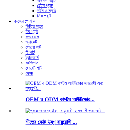
হাইকিং প্যান্ট
রেইন প্যান্ট
শর্টস ও স্কার্ট
স্কি প্যান্ট
কাজের পোশাক
ভিত্তি স্তর
বিব প্যান্ট
কভারঅল
জ্যাকেট
পোলো শার্ট
টি-শার্ট
ট্রাউজার্স
সংক্ষিপ্ত
সোয়েট শার্ট
ভেস্ট
OEM ও ODM কাস্টম আউটডোর...
শীতের কোট উষ্ণ বায়ুরোধী ...