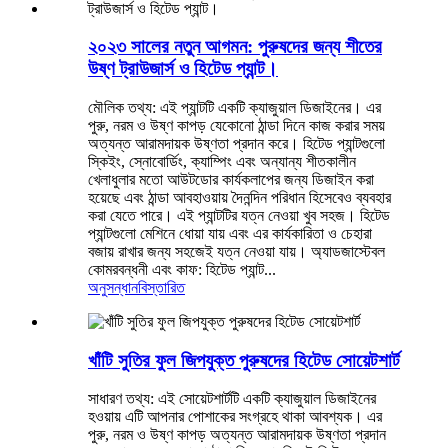
২০২৩ সালের নতুন আগমন: পুরুষদের জন্য শীতের
উষ্ণ ট্রাউজার্স ও হিটেড প্যান্ট।
মৌলিক তথ্য: এই প্যান্টটি একটি ক্যাজুয়াল ডিজাইনের। এর
পুরু, নরম ও উষ্ণ কাপড় যেকোনো ঠান্ডা দিনে কাজ করার সময়
অত্যন্ত আরামদায়ক উষ্ণতা প্রদান করে। হিটেড প্যান্টগুলো
স্কিইং, স্নোবোর্ডিং, ক্যাম্পিং এবং অন্যান্য শীতকালীন
খেলাধুলার মতো আউটডোর কার্যকলাপের জন্য ডিজাইন করা
হয়েছে এবং ঠান্ডা আবহাওয়ায় দৈনন্দিন পরিধান হিসেবেও ব্যবহার
করা যেতে পারে। এই প্যান্টটির যত্ন নেওয়া খুব সহজ। হিটেড
প্যান্টগুলো মেশিনে ধোয়া যায় এবং এর কার্যকারিতা ও চেহারা
বজায় রাখার জন্য সহজেই যত্ন নেওয়া যায়। অ্যাডজাস্টেবল
কোমরবন্ধনী এবং কাফ: হিটেড প্যান্ট...
অনুসন্ধান
বিস্তারিত
খাঁটি সুতির ফুল জিপযুক্ত পুরুষদের হিটেড সোয়েটশার্ট
সাধারণ তথ্য: এই সোয়েটশার্টটি একটি ক্যাজুয়াল ডিজাইনের
হওয়ায় এটি আপনার পোশাকের সংগ্রহে থাকা আবশ্যক। এর
পুরু, নরম ও উষ্ণ কাপড় অত্যন্ত আরামদায়ক উষ্ণতা প্রদান