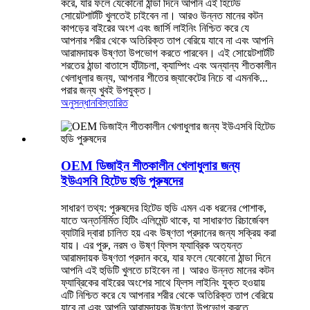
করে, যার ফলে যেকোনো ঠান্ডা দিনে আপনি এই হিটেড
সোয়েটশার্টটি খুলতেই চাইবেন না। আরও উন্নত মানের কটন
কাপড়ের বাইরের অংশ এবং জার্সি লাইনিং নিশ্চিত করে যে
আপনার শরীর থেকে অতিরিক্ত তাপ বেরিয়ে যাবে না এবং আপনি
আরামদায়ক উষ্ণতা উপভোগ করতে পারবেন। এই সোয়েটশার্টটি
শরতের ঠান্ডা বাতাসে হাঁটাচলা, ক্যাম্পিং এবং অন্যান্য শীতকালীন
খেলাধুলার জন্য, আপনার শীতের জ্যাকেটের নিচে বা এমনকি...
পরার জন্য খুবই উপযুক্ত।
অনুসন্ধান
বিস্তারিত
OEM ডিজাইন শীতকালীন খেলাধুলার জন্য
ইউএসবি হিটেড হুডি পুরুষদের
সাধারণ তথ্য: পুরুষদের হিটেড হুডি এমন এক ধরনের পোশাক,
যাতে অন্তর্নির্মিত হিটিং এলিমেন্ট থাকে, যা সাধারণত রিচার্জেবল
ব্যাটারি দ্বারা চালিত হয় এবং উষ্ণতা প্রদানের জন্য সক্রিয় করা
যায়। এর পুরু, নরম ও উষ্ণ ফ্লিস ফ্যাব্রিক অত্যন্ত
আরামদায়ক উষ্ণতা প্রদান করে, যার ফলে যেকোনো ঠান্ডা দিনে
আপনি এই হুডিটি খুলতে চাইবেন না। আরও উন্নত মানের কটন
ফ্যাব্রিকের বাইরের অংশের সাথে ফ্লিস লাইনিং যুক্ত হওয়ায়
এটি নিশ্চিত করে যে আপনার শরীর থেকে অতিরিক্ত তাপ বেরিয়ে
যাবে না এবং আপনি আরামদায়ক উষ্ণতা উপভোগ করতে