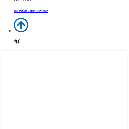
০০৮৬১৫০৬০৬০৫৩৩৫
শীর্ষ