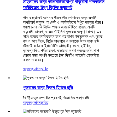
মহিলাদের জন্য কাস্টমাইজযোগ্য বায়ুরোধী শীতকালীন
আউটডোর উষ্ণ হিটেড জ্যাকেট
পাফার জ্যাকেট আপনার শীতকালীন পোশাকের জন্য একটি
অপরিহার্য অনুষঙ্গ, যা শৈলী ও কার্যকারিতার নিখুঁত সমন্বয় ঘটায়।
প্যাশন-এর এই হিটেড পাফার জ্যাকেটটিতে রয়েছে একটি
বায়ুরোধী আবরণ, যা এর স্টাইলিশ লুককেও অক্ষুণ্ণ রাখে। এর
সাথে রয়েছে কার্যকরভাবে তাপ ধরে রাখার ইনসুলেশন এবং বুকের
বাম ও ডান দিকে, পিঠের মাঝখানে ও কলারের উপর থাকা ৪টি
টেকসই কার্বন ফাইবার হিটিং এলিমেন্ট। ফলে, হাইকিং,
ব্যাকপ্যাকিং, পর্বতারোহণ, যাতায়াত অথবা শহরের কফি-শপে
ঘোরার সময় আপনি সবচেয়ে ঠান্ডা দিনটিও সহজেই মোকাবিলা
করতে পারবেন।
অনুসন্ধান
বিস্তারিত
পুরুষদের জন্য ফ্লিস হিটেড হুডি
বৈশিষ্ট্যসমূহ সম্পর্কিত প্রায়শই জিজ্ঞাসিত প্রশ্নাবলী
অনুসন্ধান
বিস্তারিত