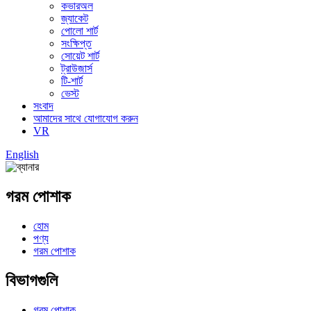
কভারঅল
জ্যাকেট
পোলো শার্ট
সংক্ষিপ্ত
সোয়েট শার্ট
ট্রাউজার্স
টি-শার্ট
ভেস্ট
সংবাদ
আমাদের সাথে যোগাযোগ করুন
VR
English
গরম পোশাক
হোম
পণ্য
গরম পোশাক
বিভাগগুলি
গরম পোশাক