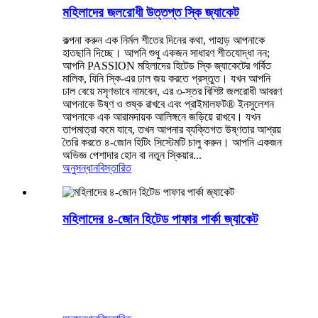
মহিলাদের জলরোধী উত্তপ্ত স্কি জ্যাকেট
কল্পনা করুন এক নির্মল শীতের দিনের কথা, পাহাড় আপনাকে
হাতছানি দিচ্ছে। আপনি শুধু একজন সাধারণ শীতযোদ্ধা নন;
আপনি PASSION মহিলাদের হিটেড স্কি জ্যাকেটের গর্বিত
মালিক, যিনি স্কি-এর ঢাল জয় করতে প্রস্তুত। যখন আপনি
ঢাল বেয়ে মসৃণভাবে নামবেন, এর ৩-স্তর বিশিষ্ট জলরোধী আবরণ
আপনাকে উষ্ণ ও শুষ্ক রাখবে এবং প্রাইমালফট® ইনসুলেশন
আপনাকে এক আরামদায়ক আলিঙ্গনে জড়িয়ে রাখবে। যখন
তাপমাত্রা কমে যাবে, তখন আপনার ব্যক্তিগত উষ্ণতার আশ্রয়
তৈরি করতে ৪-জোন হিটিং সিস্টেমটি চালু করুন। আপনি একজন
অভিজ্ঞ পেশাদার হোন বা নতুন স্কিয়ার...
অনুসন্ধান
বিস্তারিত
মহিলাদের ৪-জোন হিটেড পাফার পার্কা জ্যাকেট