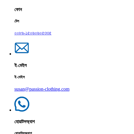
ফোন
টেল
০০৮৬-১৫০৬০৬০৫৩৩৫
ই-মেইল
ই-মেইল
susan@passion-clothing.com
হোয়াটসঅ্যাপ
হোয়াটসঅ্যাপ