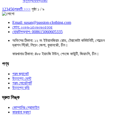
অনুসন্ধান
বিস্তারিত
1
2
3
4
5
6
পরবর্তী >
>>
পৃষ্ঠা ১ / ৯
Email: susan@passion-clothing.com
ফোন: ০০৮৬-১৫০৬০৬০৫৩৩৫
হোয়াটসঅ্যাপ: 008615060605335
অফিসের ঠিকানা: ১২ নং ইউয়ানজিয়াং রোড, টেরাকোটা কমিউনিটি, গোল্ডেন
ড্রাগন স্ট্রিট, লিচেং জেলা, কুয়ানঝৌ, চীন।
কারখানার ঠিকানা: #৮৮ ইয়াংজি টাউন, পেংজে কাউন্টি, জিয়াংসি, চীন।
পণ্য
গরম জ্যাকেট
উত্তপ্ত ভেস্ট
গরম সোয়েটশার্ট
উত্তপ্ত হুডি
দ্রুত লিঙ্ক
কোম্পানির প্রোফাইল
কারখানা ভ্রমণ