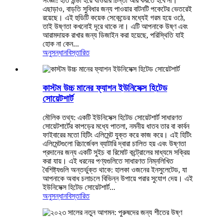
সংজ্ঞা! হাত ঠান্ডা হয়ে যাওয়ার চিন্তা আর করতে হবে না।
এছাড়াও, বাড়তি সুবিধার জন্য পাওয়ার বাটনটি পকেটের ভেতরেই
রয়েছে। এই হুডিটি কয়েক সেকেন্ডের মধ্যেই গরম হয়ে ওঠে,
তাই উষ্ণতা কখনোই দূরে থাকে না। এটি আপনাকে উষ্ণ এবং
আরামদায়ক রাখার জন্য ডিজাইন করা হয়েছে, পরিস্থিতি যাই
হোক না কেন...
অনুসন্ধান
বিস্তারিত
কাস্টম উচ্চ মানের ফ্যাশন ইউনিসেক্স হিটেড
সোয়েটশার্ট
মৌলিক তথ্য: একটি ইউনিসেক্স হিটেড সোয়েটশার্ট সাধারণত
সোয়েটশার্টের কাপড়ের মধ্যে পাতলা, নমনীয় ধাতব তার বা কার্বন
ফাইবারের মতো হিটিং এলিমেন্ট যুক্ত করে কাজ করে। এই হিটিং
এলিমেন্টগুলো রিচার্জেবল ব্যাটারি দ্বারা চালিত হয় এবং উষ্ণতা
প্রদানের জন্য একটি সুইচ বা রিমোট কন্ট্রোলের মাধ্যমে সক্রিয়
করা যায়। এই ধরনের পণ্যগুলিতে সাধারণত নিম্নলিখিত
বৈশিষ্ট্যগুলি অন্তর্ভুক্ত থাকে: হালকা ওজনের ইনসুলেটেড, যা
আপনাকে অবাধ চলাচলে বিভিন্ন উপায়ে পরার সুযোগ দেয়। এই
ইউনিসেক্স হিটেড সোয়েটশার্ট...
অনুসন্ধান
বিস্তারিত